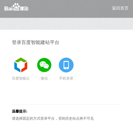
返回首页
登录百度智能建站平台
百度智能云
微信
手机登录
温馨提示:
请选择固定的方式登录平台，否则历史站点将不可见