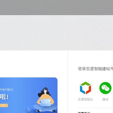
登录百度智能建站
百度智能云
微信