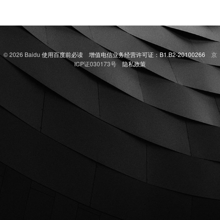
© 2026 Baidu
使用百度前必读
增值电信业务经营许可证：B1.B2-20100266
京
ICP证030173号
隐私政策