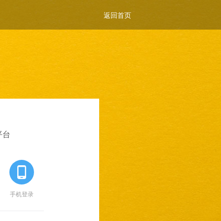
返回首页
平台
手机登录