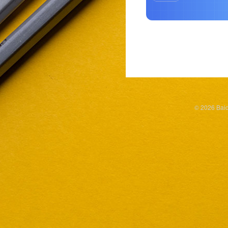
© 2026 Bai