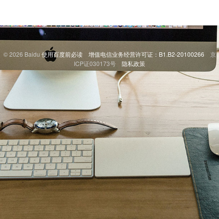
© 2026 Baidu
使用百度前必读
增值电信业务经营许可证：B1.B2-20100266
京
ICP证030173号
隐私政策