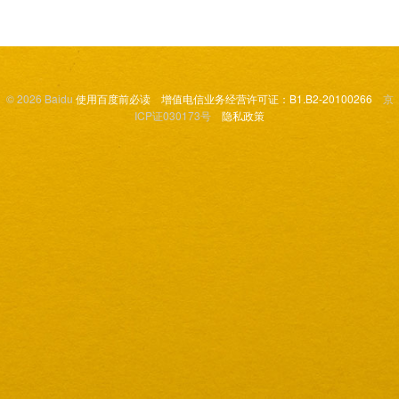
© 2026 Baidu
使用百度前必读
增值电信业务经营许可证：B1.B2-20100266
京
ICP证030173号
隐私政策