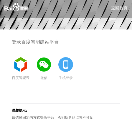
返回首页
登录百度智能建站平台
百度智能云
微信
手机登录
温馨提示:
请选择固定的方式登录平台，否则历史站点将不可见