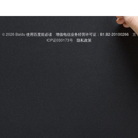
© 2026 Baidu
使用百度前必读
增值电信业务经营许可证：B1.B2-20100266
京
ICP证030173号
隐私政策