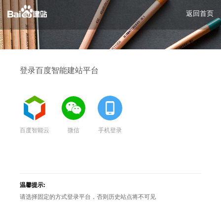
返回首页
登录百度智能建站平台
百度智能云
微信
手机登录
温馨提示:
请选择固定的方式登录平台，否则历史站点将不可见